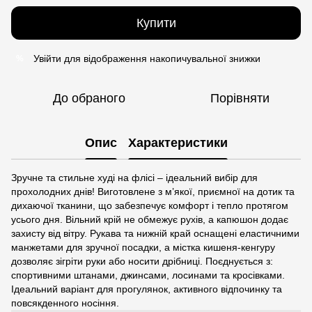
Купити
Увійти
для відображення накопичувальної знижки
%
До обраного
Порівняти
Опис
Характеристики
Зручне та стильне худі на флісі – ідеальний вибір для
прохолодних днів! Виготовлене з м’якої, приємної на дотик та
дихаючої тканини, що забезпечує комфорт і тепло протягом
усього дня. Вільний крій не обмежує рухів, а капюшон додає
захисту від вітру. Рукава та нижній край оснащені еластичними
манжетами для зручної посадки, а містка кишеня-кенгуру
дозволяє зігріти руки або носити дрібниці. Поєднується з:
спортивними штанами, джинсами, лосинами та кросівками.
Ідеальний варіант для прогулянок, активного відпочинку та
повсякденного носіння.