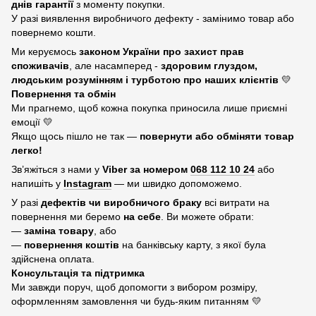
днів гарантії
з моменту покупки.
У разі виявлення виробничого дефекту - замінимо товар або
повернемо кошти.
Ми керуємось
законом України про захист прав
споживачів
, але насамперед -
здоровим глуздом,
людським розумінням і турботою про наших клієнтів
💛
Повернення та обмін
Ми прагнемо, щоб кожна покупка приносила лише приємні
емоції 💛
Якщо щось пішло не так —
повернути або обміняти товар
легко!
Зв’яжіться з нами у
Viber за номером
068 112 10 24
або
напишіть у
Instagram
— ми швидко допоможемо.
У разі
дефектів чи виробничого браку
всі витрати на
повернення ми беремо
на себе
. Ви можете обрати:
—
заміна товару
, або
—
повернення коштів
на банківську карту, з якої була
здійснена оплата.
Консультація та підтримка
Ми завжди поруч, щоб допомогти з вибором розміру,
оформленням замовлення чи будь-яким питанням 💛