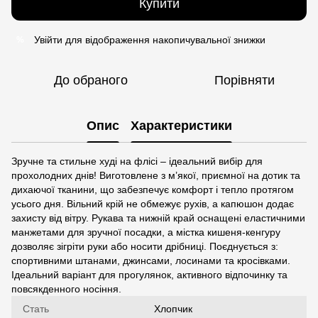
Купити
Увійти
для відображення накопичувальної знижки
%
До обраного
Порівняти
Опис
Характеристики
Зручне та стильне худі на флісі – ідеальний вибір для
прохолодних днів! Виготовлене з м’якої, приємної на дотик та
дихаючої тканини, що забезпечує комфорт і тепло протягом
усього дня. Вільний крій не обмежує рухів, а капюшон додає
захисту від вітру. Рукава та нижній край оснащені еластичними
манжетами для зручної посадки, а містка кишеня-кенгуру
дозволяє зігріти руки або носити дрібниці. Поєднується з:
спортивними штанами, джинсами, лосинами та кросівками.
Ідеальний варіант для прогулянок, активного відпочинку та
повсякденного носіння.
Стать
Хлопчик