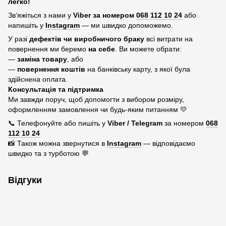
легко!
Зв’яжіться з нами у
Viber за номером
068 112 10 24
або
напишіть у
Instagram
— ми швидко допоможемо.
У разі
дефектів чи виробничого браку
всі витрати на
повернення ми беремо
на себе
. Ви можете обрати:
—
заміна товару
, або
—
повернення коштів
на банківську карту, з якої була
здійснена оплата.
Консультація та підтримка
Ми завжди поруч, щоб допомогти з вибором розміру,
оформленням замовлення чи будь-яким питанням 💛
📞 Телефонуйте або пишіть у
Viber / Telegram
за номером
068
112 10 24
📸 Також можна звернутися в
Instagram
— відповідаємо
швидко та з турботою 💬
Відгуки