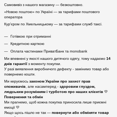
Самовивіз з нашого магазину — безкоштовно.
«Новою поштою» по Україні — за тарифами поштового
оператора
Кур'єром по Хмельницькому — за тарифами служб таксі.
Готівкою при отриманні
Кредитною карткою
Оплата частинами ПриватБанк та monobank
Ми впевнені у якості нашого дитячого одягу, тому надаємо
14
днів гарантії
з моменту покупки.
У разі виявлення виробничого дефекту - замінимо товар або
повернемо кошти.
Ми керуємось
законом України про захист прав
споживачів
, але насамперед -
здоровим глуздом,
людським розумінням і турботою про наших клієнтів
💛
Повернення та обмін
Ми прагнемо, щоб кожна покупка приносила лише приємні
емоції 💛
Якщо щось пішло не так —
повернути або обміняти товар