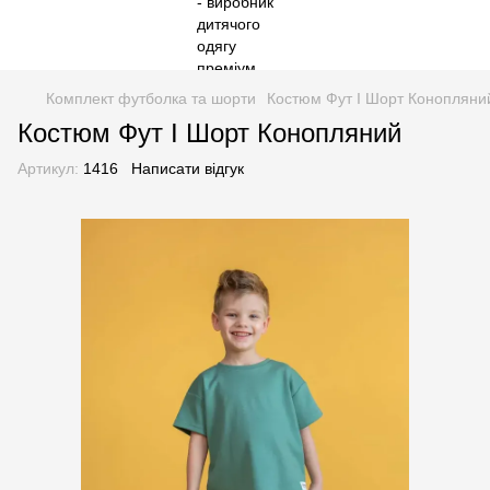
Комплект футболка та шорти
Костюм Фут І Шорт Конопляни
Костюм Фут І Шорт Конопляний
Артикул:
1416
Написати відгук