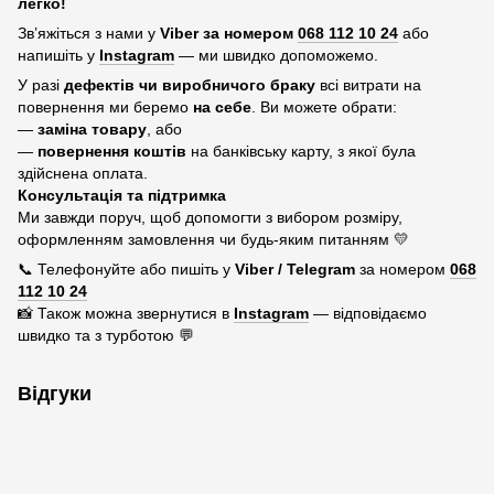
легко!
Зв’яжіться з нами у
Viber за номером
068 112 10 24
або
напишіть у
Instagram
— ми швидко допоможемо.
У разі
дефектів чи виробничого браку
всі витрати на
повернення ми беремо
на себе
. Ви можете обрати:
—
заміна товару
, або
—
повернення коштів
на банківську карту, з якої була
здійснена оплата.
Консультація та підтримка
Ми завжди поруч, щоб допомогти з вибором розміру,
оформленням замовлення чи будь-яким питанням 💛
📞 Телефонуйте або пишіть у
Viber / Telegram
за номером
068
112 10 24
📸 Також можна звернутися в
Instagram
— відповідаємо
швидко та з турботою 💬
Відгуки