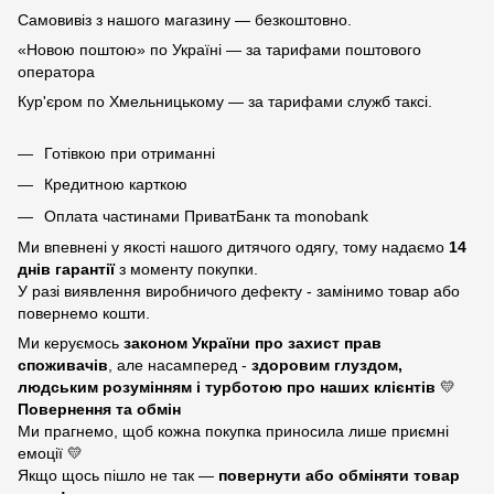
Самовивіз з нашого магазину — безкоштовно.
«Новою поштою» по Україні — за тарифами поштового
оператора
Кур'єром по Хмельницькому — за тарифами служб таксі.
Готівкою при отриманні
Кредитною карткою
Оплата частинами ПриватБанк та monobank
Ми впевнені у якості нашого дитячого одягу, тому надаємо
14
днів гарантії
з моменту покупки.
У разі виявлення виробничого дефекту - замінимо товар або
повернемо кошти.
Ми керуємось
законом України про захист прав
споживачів
, але насамперед -
здоровим глуздом,
людським розумінням і турботою про наших клієнтів
💛
Повернення та обмін
Ми прагнемо, щоб кожна покупка приносила лише приємні
емоції 💛
Якщо щось пішло не так —
повернути або обміняти товар