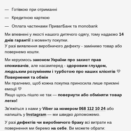
Готівкою при отриманні
Кредитною карткою
Оплата частинами ПриватБанк та monobank
Ми впевнені у якості нашого дитячого одягу, тому надаємо
14
днів гарантії
з моменту покупки.
У разі виявлення виробничого дефекту - замінимо товар або
повернемо кошти.
Ми керуємось
законом України про захист прав
споживачів
, але насамперед -
здоровим глуздом,
людським розумінням і турботою про наших клієнтів
💛
Повернення та обмін
Ми прагнемо, щоб кожна покупка приносила лише приємні
емоції 💛
Якщо щось пішло не так —
повернути або обміняти товар
легко!
Зв’яжіться з нами у
Viber за номером
068 112 10 24
або
напишіть у
Instagram
— ми швидко допоможемо.
У разі
дефектів чи виробничого браку
всі витрати на
повернення ми беремо
на себе
. Ви можете обрати: