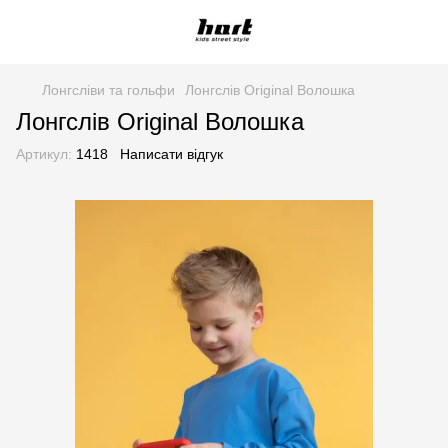
Лонгсліви та гольфи
Лонгслів Original Волошка
Лонгслів Original Волошка
Артикул:
1418
Написати відгук