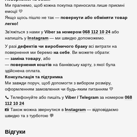
Ми прагнемо, щоб кожна покупка приносила лише приємні
емоції 💛
Якщо щось пішло не так —
повернути або обміняти товар
легко!
Зв’яжіться з нами у
Viber за номером
068 112 10 24
або
напишіть у
Instagram
— ми швидко допоможемо.
У разі
дефектів чи виробничого браку
всі витрати на
повернення ми беремо
на себе
. Ви можете обрати:
—
заміна товару
, або
—
повернення коштів
на банківську карту, з якої була
здійснена оплата.
Консультація та підтримка
Ми завжди поруч, щоб допомогти з вибором розміру,
оформленням замовлення чи будь-яким питанням 💛
📞 Телефонуйте або пишіть у
Viber / Telegram
за номером
068
112 10 24
📸 Також можна звернутися в
Instagram
— відповідаємо
швидко та з турботою 💬
Відгуки