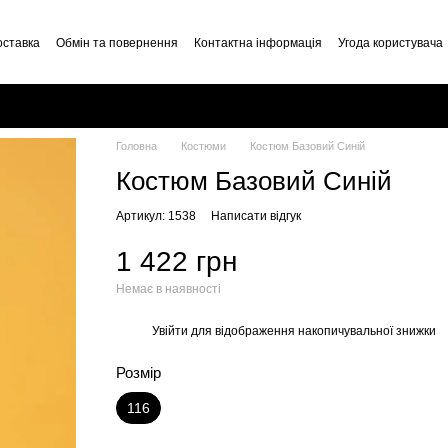
оставка
Обмін та повернення
Контактна інформація
Угода користувача
Головна
Костюми
Костюм Базовий Синій
Костюм Базовий Синій
Артикул: 1538
Написати відгук
1 422 грн
Немає в наявності
Увійти
для відображення накопичувальної знижки
%
Розмір
116