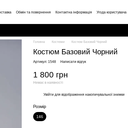
оставка
Обмін та повернення
Контактна інформація
Угода користувача
Головна
Костюми
Костюм Базовий Чорний
Костюм Базовий Чорний
Артикул: 1548
Написати відгук
1 800 грн
Немає в наявності
Увійти
для відображення накопичувальної знижки
%
Розмір
146