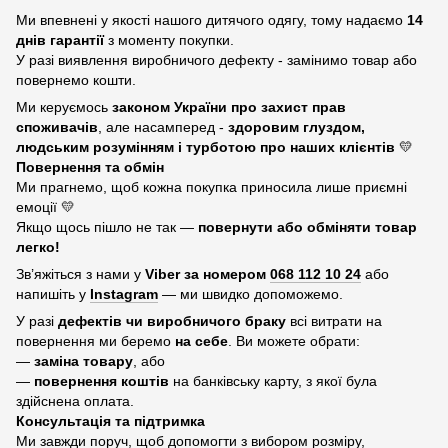
Ми впевнені у якості нашого дитячого одягу, тому надаємо
14
днів гарантії
з моменту покупки.
У разі виявлення виробничого дефекту - замінимо товар або
повернемо кошти.
Ми керуємось
законом України про захист прав
споживачів
, але насамперед -
здоровим глуздом,
людським розумінням і турботою про наших клієнтів
💛
Повернення та обмін
Ми прагнемо, щоб кожна покупка приносила лише приємні
емоції 💛
Якщо щось пішло не так —
повернути або обміняти товар
легко!
Зв’яжіться з нами у
Viber за номером
068 112 10 24
або
напишіть у
Instagram
— ми швидко допоможемо.
У разі
дефектів чи виробничого браку
всі витрати на
повернення ми беремо
на себе
. Ви можете обрати:
—
заміна товару
, або
—
повернення коштів
на банківську карту, з якої була
здійснена оплата.
Консультація та підтримка
Ми завжди поруч, щоб допомогти з вибором розміру,