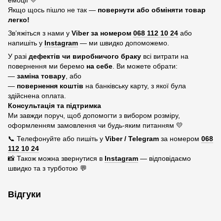
емоції 💛
Якщо щось пішло не так —
повернути або обміняти товар
легко!
Зв’яжіться з нами у
Viber за номером
068 112 10 24
або
напишіть у
Instagram
— ми швидко допоможемо.
У разі
дефектів чи виробничого браку
всі витрати на
повернення ми беремо
на себе
. Ви можете обрати:
—
заміна товару
, або
—
повернення коштів
на банківську карту, з якої була
здійснена оплата.
Консультація та підтримка
Ми завжди поруч, щоб допомогти з вибором розміру,
оформленням замовлення чи будь-яким питанням 💛
📞 Телефонуйте або пишіть у
Viber / Telegram
за номером
068
112 10 24
📸 Також можна звернутися в
Instagram
— відповідаємо
швидко та з турботою 💬
Відгуки