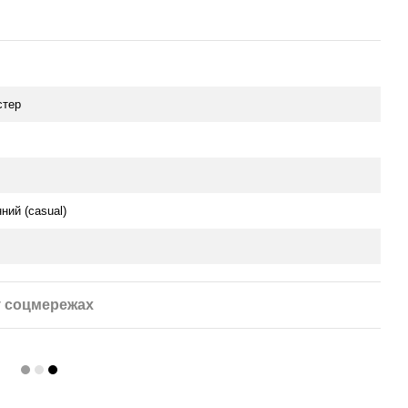
стер
ний (casual)
 соцмережах