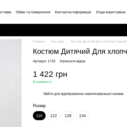
оставка
Обмін та повернення
Контактна інформація
Угода користувача
Головна
Костюми
Костюм Дитячий Для хлопчика Чорний 
Костюм Дитячий Для хлопчи
Артикул: 1735
Написати відгук
1 422 грн
В наявності
Увійти
для відображення накопичувальної знижки
%
Розмір
116
122
128
134