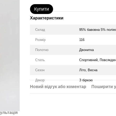
Купити
Характеристики
Склад
95% бавовна 5% поліе
Розмір
116
Полотно
Двонитка
Стиль
Спортивний, Повсякден
Сезон
Літо, Весна
Декор
З біркою
Новий відгук або коментар
Поширити у
ультація