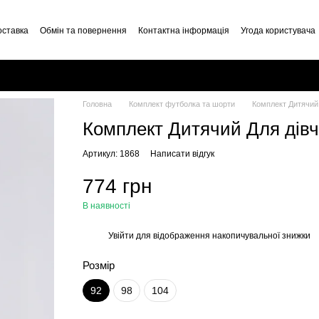
оставка
Обмін та повернення
Контактна інформація
Угода користувача
Головна
Комплект футболка та шорти
Комплект Дитячий 
Комплект Дитячий Для дівч
Артикул: 1868
Написати відгук
774 грн
В наявності
Увійти
для відображення накопичувальної знижки
%
Розмір
92
98
104