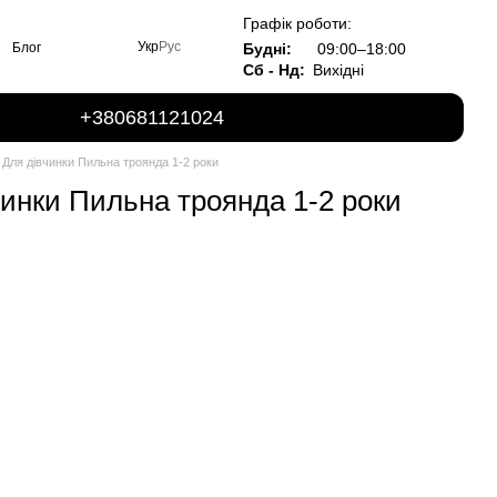
Графік роботи:
Укр
Рус
Будні:
09:00–18:00
Блог
Сб - Нд:
Вихідні
+380681121024
Для дівчинки Пильна троянда 1-2 роки
инки Пильна троянда 1-2 роки