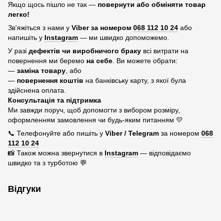
Якщо щось пішло не так —
повернути або обміняти товар
легко!
Зв’яжіться з нами у
Viber за номером
068 112 10 24
або
напишіть у
Instagram
— ми швидко допоможемо.
У разі
дефектів чи виробничого браку
всі витрати на
повернення ми беремо
на себе
. Ви можете обрати:
—
заміна товару
, або
—
повернення коштів
на банківську карту, з якої була
здійснена оплата.
Консультація та підтримка
Ми завжди поруч, щоб допомогти з вибором розміру,
оформленням замовлення чи будь-яким питанням 💛
📞 Телефонуйте або пишіть у
Viber / Telegram
за номером
068
112 10 24
📸 Також можна звернутися в
Instagram
— відповідаємо
швидко та з турботою 💬
Відгуки