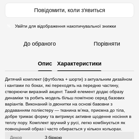
Повідомити, коли з'явиться
Увійти
для відображення накопичувальної знижки
%
До обраного
Порівняти
Опис
Характеристики
Дитячий комплект (футболка + шорти) з актуальним дизайном
і кантами по боках, які переходять на передню частину,
створюючи виразний акцент. Такий елемент додає образу
динаміки та робить модель більш помітною серед базових
варіантів. Виконаний із двонитки на основі бавовни з
додаванням поліестеру — тканина м’яка, приємна до тіла,
добре тримає форму та витримує активне щоденне носіння в
теплу пору. Комплект зручний у русі, легко комбінується як
повноцінний образ і часто обирається у кількох кольорах.
Декор
З біркою