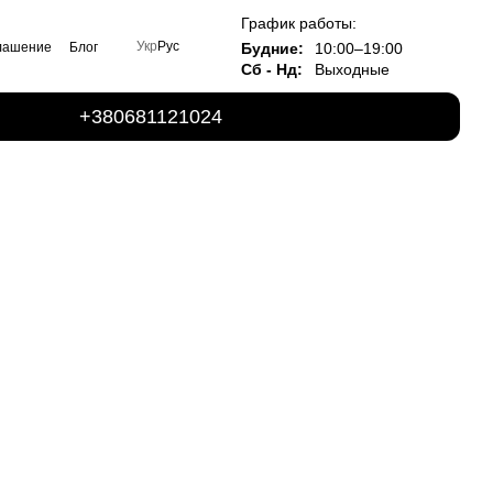
График работы:
Укр
Рус
Будние:
10:00–19:00
глашение
Блог
Сб - Нд:
Выходные
+380681121024