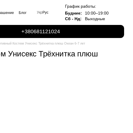
График работы:
Укр
Рус
Будние:
10:00–19:00
глашение
Блог
Сб - Нд:
Выходные
+380681121024
ртивный Костюм Унисекс Трёхнитка плюш Океан 6-7 лет
м Унисекс Трёхнитка плюш