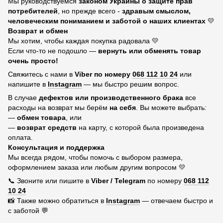
Мы руководствуемся
законом Украины о защите прав
потребителей
, но прежде всего -
здравым смыслом,
человеческим пониманием и заботой о наших клиентах
💛
Возврат и обмен
Мы хотим, чтобы каждая покупка радовала 💛
Если что-то не подошло —
вернуть или обменять товар
очень просто!
Свяжитесь с нами в
Viber по номеру
068 112 10 24
или
напишите в
Instagram
— мы быстро решим вопрос.
В случае
дефектов или производственного брака
все
расходы на возврат мы берём
на себя
. Вы можете выбрать:
—
обмен товара
, или
—
возврат средств
на карту, с которой была произведена
оплата.
Консультация и поддержка
Мы всегда рядом, чтобы помочь с выбором размера,
оформлением заказа или любым другим вопросом 💛
📞 Звоните или пишите в
Viber / Telegram
по номеру
068 112
10 24
📸 Также можно обратиться в
Instagram
— отвечаем быстро и
с заботой 💬