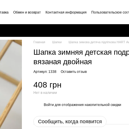
тавка
Обмен и возврат
Контактная информация
Пользовательское со
Главная
Шапки
Шапка зимова дитяча підліткова HART Ант
Шапка зимняя детская под
вязаная двойная
Артикул: 1338
Оставить отзыв
408 грн
Нет в наличии
Войти
для отображения накопительной скидки
%
Сообщить, когда появится