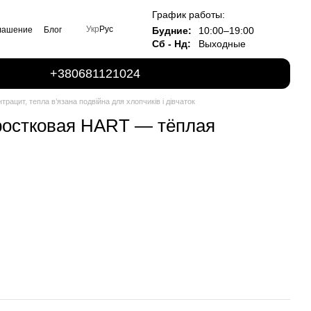
График работы:
Укр
Рус
Будние:
10:00–19:00
глашение
Блог
Сб - Нд:
Выходные
+380681121024
рацит, тепла в’язана подвійна для хлопчиків і дівчаток
ростковая HART — тёплая