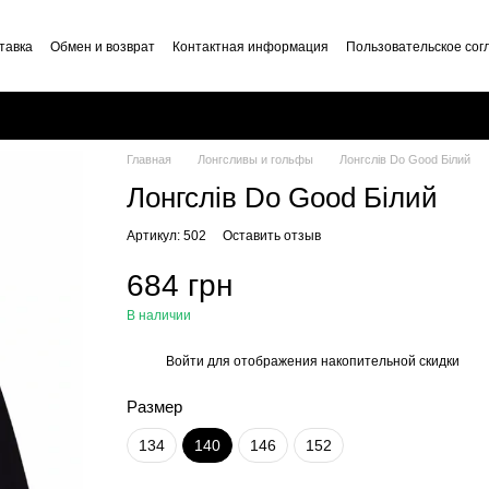
тавка
Обмен и возврат
Контактная информация
Пользовательское со
Главная
Лонгсливы и гольфы
Лонгслів Do Good Білий
Лонгслів Do Good Білий
Артикул: 502
Оставить отзыв
684 грн
В наличии
Войти
для отображения накопительной скидки
%
Размер
134
140
146
152