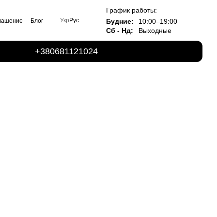
График работы:
Укр
Рус
Будние:
10:00–19:00
глашение
Блог
Сб - Нд:
Выходные
+380681121024