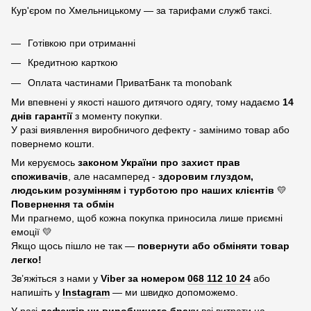
Кур'єром по Хмельницькому — за тарифами служб таксі.
Готівкою при отриманні
Кредитною карткою
Оплата частинами ПриватБанк та monobank
Ми впевнені у якості нашого дитячого одягу, тому надаємо
14
днів гарантії
з моменту покупки.
У разі виявлення виробничого дефекту - замінимо товар або
повернемо кошти.
Ми керуємось
законом України про захист прав
споживачів
, але насамперед -
здоровим глуздом,
людським розумінням і турботою про наших клієнтів
💛
Повернення та обмін
Ми прагнемо, щоб кожна покупка приносила лише приємні
емоції 💛
Якщо щось пішло не так —
повернути або обміняти товар
легко!
Зв’яжіться з нами у
Viber за номером
068 112 10 24
або
напишіть у
Instagram
— ми швидко допоможемо.