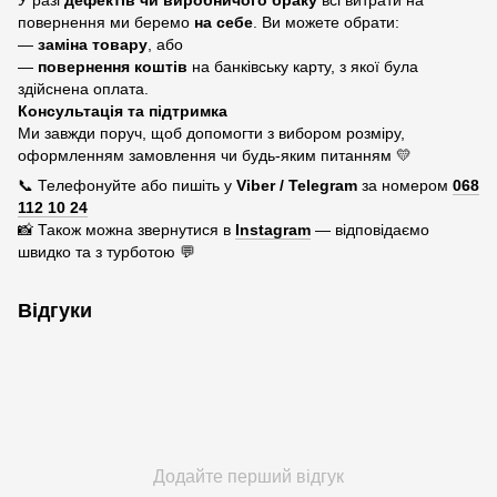
У разі
дефектів чи виробничого браку
всі витрати на
повернення ми беремо
на себе
. Ви можете обрати:
—
заміна товару
, або
—
повернення коштів
на банківську карту, з якої була
здійснена оплата.
Консультація та підтримка
Ми завжди поруч, щоб допомогти з вибором розміру,
оформленням замовлення чи будь-яким питанням 💛
📞 Телефонуйте або пишіть у
Viber / Telegram
за номером
068
112 10 24
📸 Також можна звернутися в
Instagram
— відповідаємо
швидко та з турботою 💬
Відгуки
Додайте перший відгук