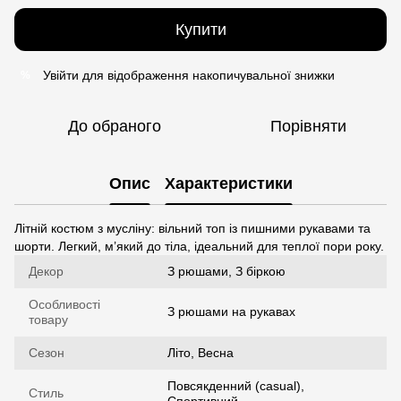
Купити
Увійти
для відображення накопичувальної знижки
%
До обраного
Порівняти
Опис
Характеристики
Літній костюм з мусліну: вільний топ із пишними рукавами та
шорти. Легкий, м’який до тіла, ідеальний для теплої пори року.
Декор
З рюшами, З біркою
Особливості
З рюшами на рукавах
товару
Сезон
Літо, Весна
Повсякденний (casual),
Стиль