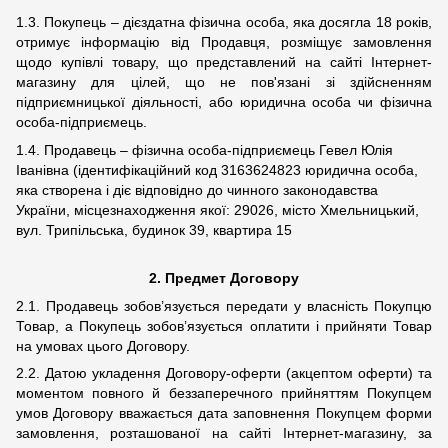
1.3. Покупець – дієздатна фізична особа, яка досягла 18 років,
отримує інформацію від Продавця, розміщує замовлення
щодо купівлі товару, що представлений на сайті Інтернет-
магазину для цілей, що не пов'язані зі здійсненням
підприємницької діяльності, або юридична особа чи фізична
особа-підприємець.
1.4. Продавець – фізична особа-підприємець Гевел Юлія
Іванівна (ідентифікаційний код 3163624823 юридична особа,
яка створена і діє відповідно до чинного законодавства
України, місцезнаходження якої: 29026, місто Хмельницький,
вул. Трипільська, будинок 39, квартира 15
2.
Предмет Договору
2.1. Продавець зобов’язується передати у власність Покупцю
Товар, а Покупець зобов’язується оплатити і прийняти Товар
на умовах цього Договору.
2.2. Датою укладення Договору-оферти (акцептом оферти) та
моментом повного й беззаперечного прийняттям Покупцем
умов Договору вважається дата заповнення Покупцем форми
замовлення, розташованої на сайті Інтернет-магазину, за