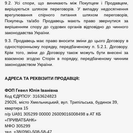
9.2. Усі спори, що виникають між Покупцем і Продавцем,
вирішуються шляхом переговорів. У випадку недосягнення
врегулювання спірного питання шляхом переговорів,
Покупець та/або Продавець мають право звернутися за
вирішенням спору до судових органів відповідно до чинного
законодавства України.
9.3. Продавець має право вносити зміни до цього Договору в
односторонньому порядку, передбаченому п. 5.2.1. Договору.
Крім того, зміни до Договору також можуть бути внесені за
взаємною згодою Сторін в порядку, передбаченому чинним
законодавством України.
АДРЕСА ТА РЕКВІЗИТИ ПРОДАВЦЯ:
ФОП Гевел Юлія Іванівна
Код ЄДРПОУ: 3163624823
29026, місто Хмельницький, вул. Трипільська, будинок 39,
квартира 15
п/р UA91 305299 00000 26009016008498 в АТ КБ
«ПРИВАТБАНК»
МФО 305299
тел. +38(096)-508-58-47