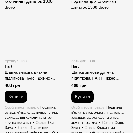
Артикул: 1338
Артикул: 1338
Hart
Hart
Шапка зимова дитяча
Шапка зимова дитяча
підліткова HART Джинс -
підліткова HART Ніжно
тепла в’язана подвійна для
рожевий - тепла в’язана
408 грн
408 грн
хлопчиків і дівчаток
подвійна для хлопчиків і
дівчаток
Купити
Купити
Особливості товару
Подвійна
Особливості товару
Подвійна
в’язка, м’яка, еластична, тепла,
в’язка, м’яка, еластична, тепла,
захищає від холоду та вітру,
захищає від холоду та вітру,
зручна посадка
Сезон
Осінь;
зручна посадка
Сезон
Осінь;
Зима
Стиль
Класичний,
Зима
Стиль
Класичний,
повсякденний, універсальний
повсякденний, універсальний