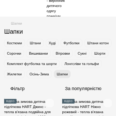
Шапки
Шапки
Костюми
Штани
Худі
Футболки
Штани котон
Сорочки
Вишиванки
Вітровки
Сукні
Шорти
Комплект футболка та шорти
Лонгсліви та гольфи
Жилетки
Осінь-Зима
Шапки
Фільтр
За популярністю
ВІДЕО
ВІДЕО