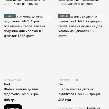
Стать
Хлопчик, Дівчинка
Стать
Хлопчик, Дівчинка
ВІДЕО
ВІДЕО
Артикул: 1338
Артикул: 1338
Hart
Hart
Шапка зимова дитяча
Шапка зимова дитяча
підліткова HART Сіро-
підліткова HART Антрацит -
блакитний - тепла в’язана
тепла в’язана подвійна для
408 грн
408 грн
подвійна для хлопчиків і
хлопчиків і дівчаток
дівчаток
Особливості товару
Подвійна