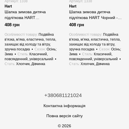
Артикул: 1338
Артикул: 1338
Hart
Hart
Шапка зимова дитяча
Шапка зимова дитяча
підліткова HART
підліткова HART Чорний -
ФІсташковий - тепла в’язана
тепла в’язана подвійна для
408 грн
408 грн
подвійна для хлопчиків і
хлопчиків і дівчаток
дівчаток
Особливості товару
Подвійна
Особливості товару
Подвійна
в’язка, м’яка, еластична, тепла,
в’язка, м’яка, еластична, тепла,
захищає від холоду та вітру,
захищає від холоду та вітру,
зручна посадка
Сезон
Осінь;
зручна посадка
Сезон
Осінь;
Зима
Стиль
Класичний,
Зима
Стиль
Класичний,
повсякденний, універсальний
повсякденний, універсальний
Стать
Хлопчик, Дівчинка
Стать
Хлопчик, Дівчинка
+380681121024
Контактна інформація
Повна версія сайту
© 2026