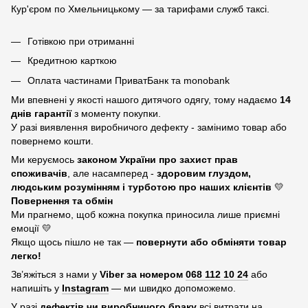
Кур'єром по Хмельницькому — за тарифами служб таксі.
Готівкою при отриманні
Кредитною карткою
Оплата частинами ПриватБанк та monobank
Ми впевнені у якості нашого дитячого одягу, тому надаємо
14
днів гарантії
з моменту покупки.
У разі виявлення виробничого дефекту - замінимо товар або
повернемо кошти.
Ми керуємось
законом України про захист прав
споживачів
, але насамперед -
здоровим глуздом,
людським розумінням і турботою про наших клієнтів
💛
Повернення та обмін
Ми прагнемо, щоб кожна покупка приносила лише приємні
емоції 💛
Якщо щось пішло не так —
повернути або обміняти товар
легко!
Зв’яжіться з нами у
Viber за номером
068 112 10 24
або
напишіть у
Instagram
— ми швидко допоможемо.
У разі
дефектів чи виробничого браку
всі витрати на