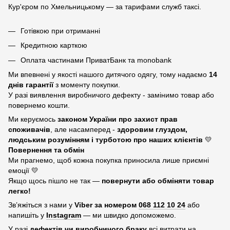
Кур'єром по Хмельницькому — за тарифами служб таксі.
Готівкою при отриманні
Кредитною карткою
Оплата частинами ПриватБанк та monobank
Ми впевнені у якості нашого дитячого одягу, тому надаємо
14
днів гарантії
з моменту покупки.
У разі виявлення виробничого дефекту - замінимо товар або
повернемо кошти.
Ми керуємось
законом України про захист прав
споживачів
, але насамперед -
здоровим глуздом,
людським розумінням і турботою про наших клієнтів
💛
Повернення та обмін
Ми прагнемо, щоб кожна покупка приносила лише приємні
емоції 💛
Якщо щось пішло не так —
повернути або обміняти товар
легко!
Зв’яжіться з нами у
Viber за номером
068 112 10 24
або
напишіть у
Instagram
— ми швидко допоможемо.
У разі
дефектів чи виробничого браку
всі витрати на