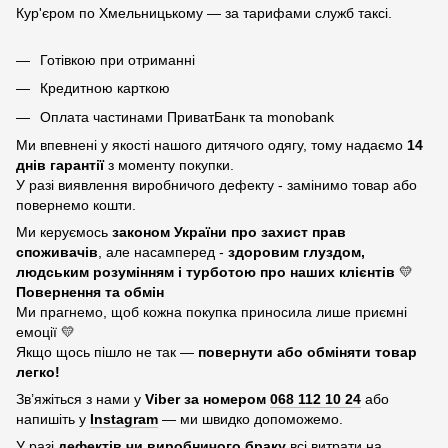
Кур'єром по Хмельницькому — за тарифами служб таксі.
Готівкою при отриманні
Кредитною карткою
Оплата частинами ПриватБанк та monobank
Ми впевнені у якості нашого дитячого одягу, тому надаємо
14
днів гарантії
з моменту покупки.
У разі виявлення виробничого дефекту - замінимо товар або
повернемо кошти.
Ми керуємось
законом України про захист прав
споживачів
, але насамперед -
здоровим глуздом,
людським розумінням і турботою про наших клієнтів
💛
Повернення та обмін
Ми прагнемо, щоб кожна покупка приносила лише приємні
емоції 💛
Якщо щось пішло не так —
повернути або обміняти товар
легко!
Зв’яжіться з нами у
Viber за номером
068 112 10 24
або
напишіть у
Instagram
— ми швидко допоможемо.
У разі
дефектів чи виробничого браку
всі витрати на