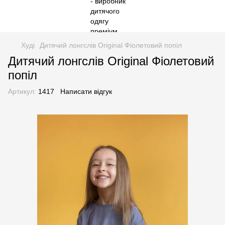
Худі
Дитячий лонгслів Original Фіолетовий попіл
Дитячий лонгслів Original Фіолетовий
попіл
Артикул:
1417
Написати відгук