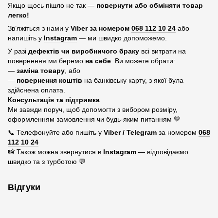
Якщо щось пішло не так —
повернути або обміняти товар
легко!
Зв’яжіться з нами у
Viber за номером
068 112 10 24
або
напишіть у
Instagram
— ми швидко допоможемо.
У разі
дефектів чи виробничого браку
всі витрати на
повернення ми беремо
на себе
. Ви можете обрати:
—
заміна товару
, або
—
повернення коштів
на банківську карту, з якої була
здійснена оплата.
Консультація та підтримка
Ми завжди поруч, щоб допомогти з вибором розміру,
оформленням замовлення чи будь-яким питанням 💛
📞 Телефонуйте або пишіть у
Viber / Telegram
за номером
068
112 10 24
📸 Також можна звернутися в
Instagram
— відповідаємо
швидко та з турботою 💬
Відгуки