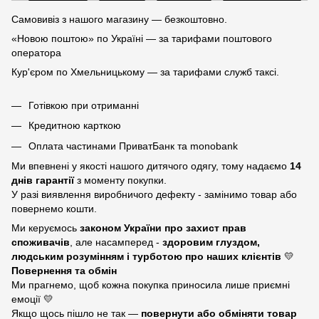
Самовивіз з нашого магазину — безкоштовно.
«Новою поштою» по Україні — за тарифами поштового
оператора
Кур'єром по Хмельницькому — за тарифами служб таксі.
Готівкою при отриманні
Кредитною карткою
Оплата частинами ПриватБанк та monobank
Ми впевнені у якості нашого дитячого одягу, тому надаємо
14
днів гарантії
з моменту покупки.
У разі виявлення виробничого дефекту - замінимо товар або
повернемо кошти.
Ми керуємось
законом України про захист прав
споживачів
, але насамперед -
здоровим глуздом,
людським розумінням і турботою про наших клієнтів
💛
Повернення та обмін
Ми прагнемо, щоб кожна покупка приносила лише приємні
емоції 💛
Якщо щось пішло не так —
повернути або обміняти товар