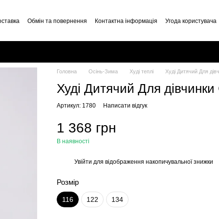
оставка
Обмін та повернення
Контактна інформація
Угода користувача
Головна
Осінь-Зима
Худі теплі
Худі Дитячий Для дівч
Худі Дитячий Для дівчинки 
Артикул: 1780
Написати відгук
1 368 грн
В наявності
Увійти
для відображення накопичувальної знижки
%
Розмір
116
122
134