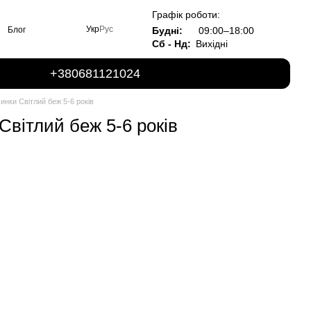
Графік роботи:
Укр
Рус
Будні:
09:00–18:00
Блог
Сб - Нд:
Вихідні
+380681121024
инки Світлий беж 5-6 років
Світлий беж 5-6 років