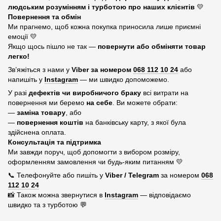
людським розумінням і турботою про наших клієнтів
💛
Повернення та обмін
Ми прагнемо, щоб кожна покупка приносила лише приємні
емоції 💛
Якщо щось пішло не так —
повернути або обміняти товар
легко!
Зв’яжіться з нами у
Viber за номером
068 112 10 24
або
напишіть у
Instagram
— ми швидко допоможемо.
У разі
дефектів чи виробничого браку
всі витрати на
повернення ми беремо
на себе
. Ви можете обрати:
—
заміна товару
, або
—
повернення коштів
на банківську карту, з якої була
здійснена оплата.
Консультація та підтримка
Ми завжди поруч, щоб допомогти з вибором розміру,
оформленням замовлення чи будь-яким питанням 💛
📞 Телефонуйте або пишіть у
Viber / Telegram
за номером
068
112 10 24
📸 Також можна звернутися в
Instagram
— відповідаємо
швидко та з турботою 💬