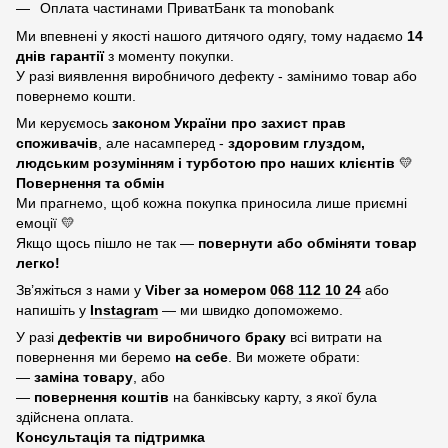
Оплата частинами ПриватБанк та monobank
Ми впевнені у якості нашого дитячого одягу, тому надаємо
14
днів гарантії
з моменту покупки.
У разі виявлення виробничого дефекту - замінимо товар або
повернемо кошти.
Ми керуємось
законом України про захист прав
споживачів
, але насамперед -
здоровим глуздом,
людським розумінням і турботою про наших клієнтів
💛
Повернення та обмін
Ми прагнемо, щоб кожна покупка приносила лише приємні
емоції 💛
Якщо щось пішло не так —
повернути або обміняти товар
легко!
Зв’яжіться з нами у
Viber за номером
068 112 10 24
або
напишіть у
Instagram
— ми швидко допоможемо.
У разі
дефектів чи виробничого браку
всі витрати на
повернення ми беремо
на себе
. Ви можете обрати:
—
заміна товару
, або
—
повернення коштів
на банківську карту, з якої була
здійснена оплата.
Консультація та підтримка