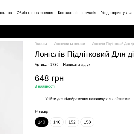
оставка
Обмін та повернення
Контактна інформація
Угода користувача
Головна
Лонгсліви та гольфи
Лонгслів Підлітковий Для д
Лонгслів Підлітковий Для д
Артикул: 1736
Написати відгук
648 грн
В наявності
Увійти
для відображення накопичувальної знижки
%
Розмір
140
146
152
158