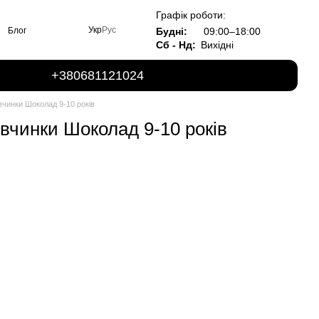
Графік роботи:
Укр
Рус
Будні:
09:00–18:00
Блог
Сб - Нд:
Вихідні
+380681121024
івчинки Шоколад 9-10 років
івчинки Шоколад 9-10 років