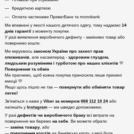
Кредитною карткою
Оплата частинами ПриватБанк та monobank
Ми впевнені у якості нашого дитячого одягу, тому надаємо
14
днів гарантії
з моменту покупки.
У разі виявлення виробничого дефекту - замінимо товар або
повернемо кошти.
Ми керуємось
законом України про захист прав
споживачів
, але насамперед -
здоровим глуздом,
людським розумінням і турботою про наших клієнтів
💛
Повернення та обмін
Ми прагнемо, щоб кожна покупка приносила лише приємні
емоції 💛
Якщо щось пішло не так —
повернути або обміняти товар
легко!
Зв’яжіться з нами у
Viber за номером
068 112 10 24
або
напишіть у
Instagram
— ми швидко допоможемо.
У разі
дефектів чи виробничого браку
всі витрати на
повернення ми беремо
на себе
. Ви можете обрати:
—
заміна товару
, або
—
повернення коштів
на банківську карту, з якої була