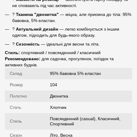
не сповзають під час активності.
?
Тканина "двонитка"
— міцна, але приємна до тіла: 95%
бавовна, 5% еластан.
?
Актуальний дизайн
— легко комбінується з іншим
одягом, підходить для будь-якого образу.
?️
Сезонність
— ідеальні для весни та літа.
Стиль:
спортивний / повсякденний / класичний
Рекомендовано:
для садочка, прогулянок, поїздок та
активних буднів.
Склад
95% бавовна 5% еластан
Розмір
104
Полотно
Двонитка
Стать
Хлопчик
Повсякденний (casual), Класичний,
Стиль
Спортивний
Сезон
Літо, Весна