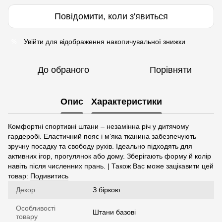
Повідомити, коли з'явиться
Увійти
для відображення накопичувальної знижки
%
До обраного
Порівняти
Опис
Характеристики
Комфортні спортивні штани – незамінна річ у дитячому
гардеробі. Еластичний пояс і м’яка тканина забезпечують
зручну посадку та свободу рухів. Ідеально підходять для
активних ігор, прогулянок або дому. Зберігають форму й колір
навіть після численних прань. | Також Вас може зацікавити цей
товар:
Подивитись
Декор
З біркою
Особливості
Штани базові
товару