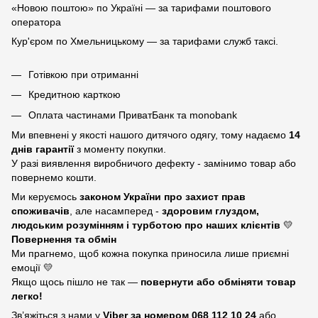
«Новою поштою» по Україні — за тарифами поштового
оператора
Кур'єром по Хмельницькому — за тарифами служб таксі.
Готівкою при отриманні
Кредитною карткою
Оплата частинами ПриватБанк та monobank
Ми впевнені у якості нашого дитячого одягу, тому надаємо
14
днів гарантії
з моменту покупки.
У разі виявлення виробничого дефекту - замінимо товар або
повернемо кошти.
Ми керуємось
законом України про захист прав
споживачів
, але насамперед -
здоровим глуздом,
людським розумінням і турботою про наших клієнтів
💛
Повернення та обмін
Ми прагнемо, щоб кожна покупка приносила лише приємні
емоції 💛
Якщо щось пішло не так —
повернути або обміняти товар
легко!
Зв’яжіться з нами у
Viber за номером
068 112 10 24
або